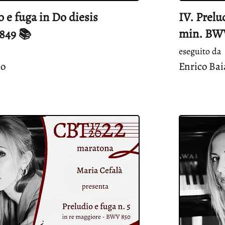
o e fuga in Do diesis
IV. Prelu
min. BWV
849 📚
eseguito da
no
Enrico Bai