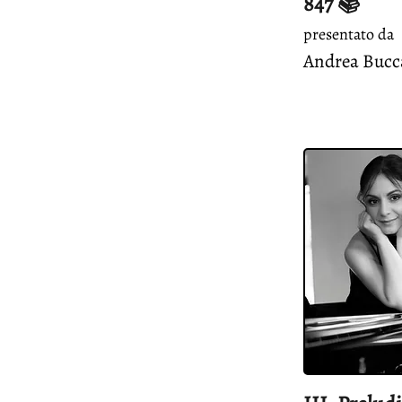
847 📚
presentato da
Andrea Bucca