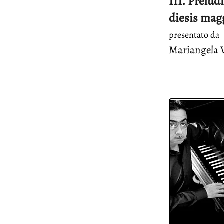
III. Prelud
diesis mag
presentato da
Mariangela V