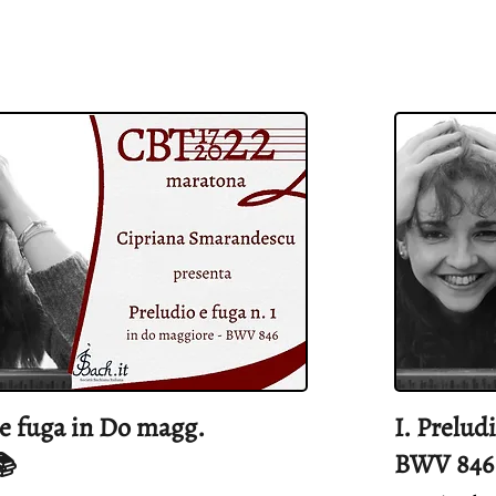
 e fuga in Do magg.
I. Prelud
BWV 846
📚