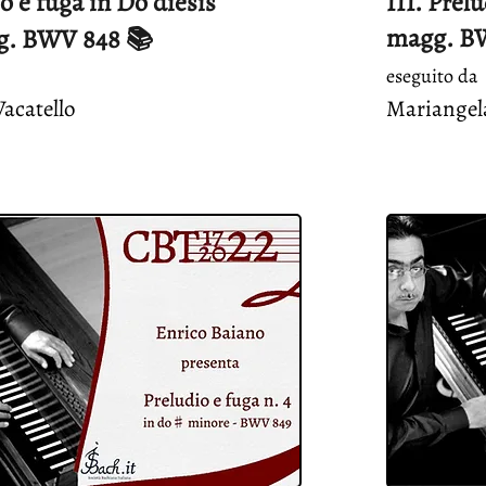
io e fuga in Do diesis
III. Prel
magg. B
g. BWV 848 📚
eseguito da
acatello
Mariangela