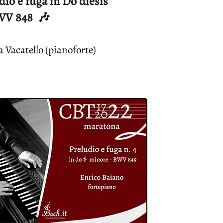
udio e fuga in Do diesis
WV 848 🎶
 Vacatello (pianoforte)