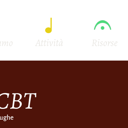
iamo
Attività
Risorse
 CBT
fughe