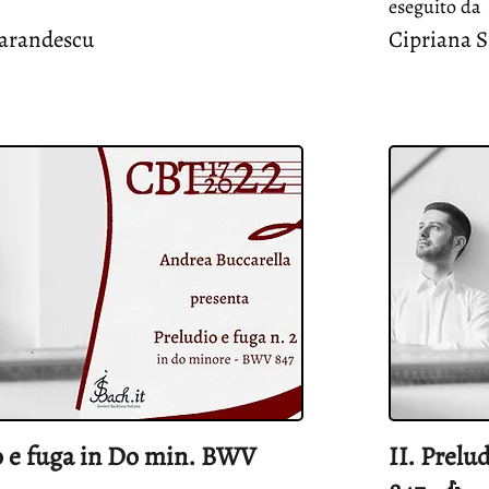
eseguito da
arandescu
Cipriana S
io e fuga in Do min. BWV
II. Prelu