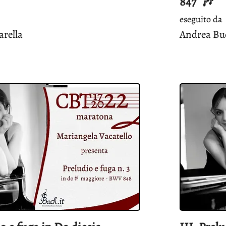
847 🎶
eseguito da
rella
Andrea Buc