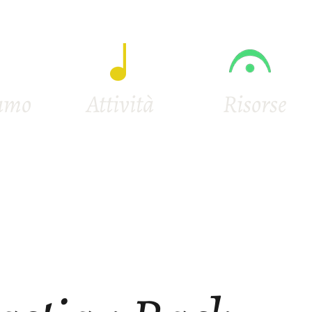
iamo
Attività
Risorse