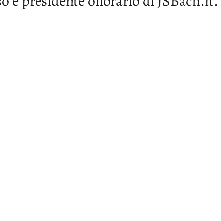
o è presidente onorario di JSBach.it.