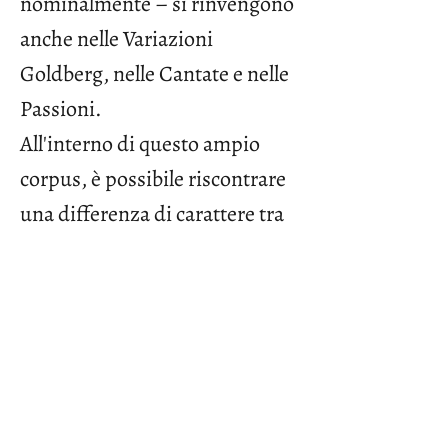
nominalmente – si rinvengono
anche nelle Variazioni
Goldberg, nelle Cantate e nelle
Passioni.
All'interno di questo ampio
corpus, è possibile riscontrare
una differenza di carattere tra
le allemande in stile francese,
generalmente di andamento
fluido, e quelle nel gusto
italiano, di natura più
drammatica e ritmicamente
più vigorose.