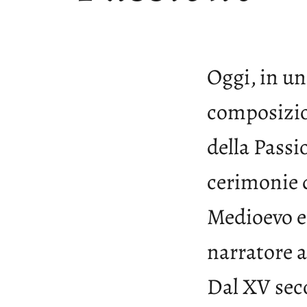
Oggi, in u
composizion
della Passi
cerimonie d
Medioevo er
narratore a
Dal XV secol