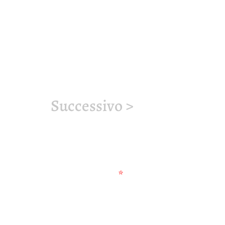
Successivo >
ui JSBach.it sui social
*