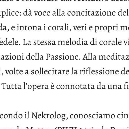
plice: dà voce alla concitazione de
da, e intona i corali, veri e propri
dele. La stessa melodia di corale v
uazioni della Passione. Alla medita
i, volte a sollecitare la riflessione 
 Tutta l’opera è connotata da una 
condo il Nekrolog, conosciamo cinq