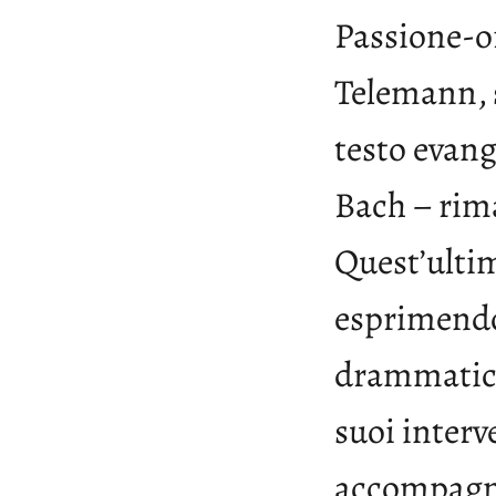
Passione-or
Telemann, s
testo evang
Bach – rima
Quest’ultim
esprimendos
drammatiche
suoi interv
accompagnat