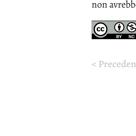
non avrebb
< Preceden
© 2026 by JSBach.it | So
Corso Monte Cucco, 125, 
​C.F. 97853720015