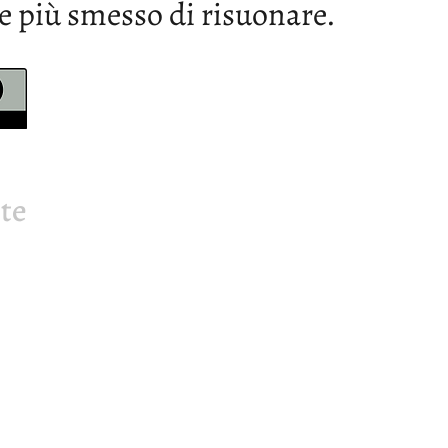
e più smesso di risuonare.
te
cietà Bachiana Italiana
Seg
10141 Torino