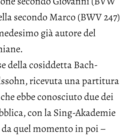
sione secondo Giovanni (BVW
uella secondo Marco (BWV 247)
l medesimo già autore del
hiane.
se della cosiddetta Bach-
ssohn, ricevuta una partitura
, che ebbe conosciuto due dei
pubblica, con la Sing-Akademie
 – da quel momento in poi –