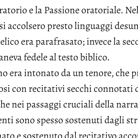
atorio e la Passione oratoriale. Ne
i accolsero presto linguaggi desunt
elico era parafrasato; invece la sec
neva fedele al testo biblico.
o era intonato da un tenore, che p
i con recitativi secchi connotati 
 nei passaggi cruciali della narra
enti sono spesso sostenuti dagli st
o e sostenuto dal recitativo accom