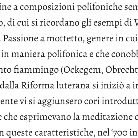
ine a composizioni polifoniche sem
, di cui si ricordano gli esempi di 
la Passione a mottetto, genere in cui
 in maniera polifonica e che cono
to fiammingo (Ockegem, Obrecht). 
 dalla Riforma luterana si iniziò a 
nte vi si aggiunsero cori introdutti
ie che esprimevano la meditazione d
n queste caratteristiche, nel ‘700 