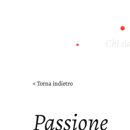
Chi s
< Torna indietro
Passione