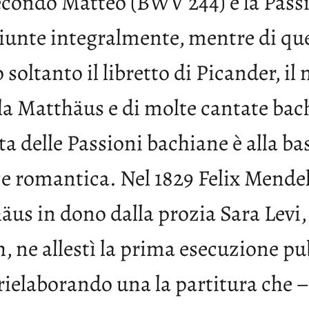
econdo Matteo (BWV 244) e la Pas
giunte integralmente, mentre di q
 soltanto il libretto di Picander, i
lla Matthäus e di molte cantate bac
ta delle Passioni bachiane è alla ba
e romantica. Nel 1829 Felix Mendel
äus in dono dalla prozia Sara Levi
ch, ne allestì la prima esecuzione 
 rielaborando una la partitura che