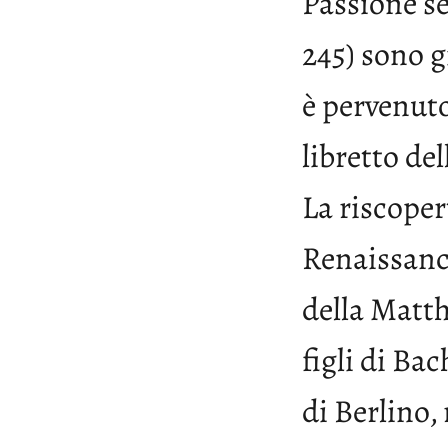
Passione s
245) sono 
è pervenuto
libretto de
La riscoper
Renaissanc
della Matth
figli di Ba
di Berlino,