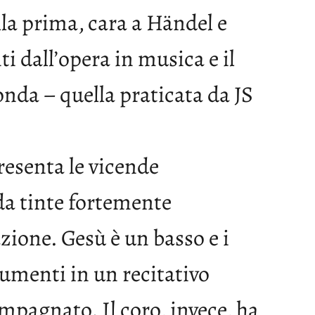
lla prima, cara a Händel e
i dall’opera in musica e il
onda – quella praticata da JS
resenta le vicende
da tinte fortemente
zione. Gesù è un basso e i
rumenti in un recitativo
pagnato. Il coro, invece, ha