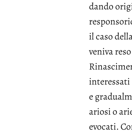
dando orig
responsorio
il caso del
veniva reso
Rinascimen
interessati
e gradualme
ariosi o ar
evocati. Co