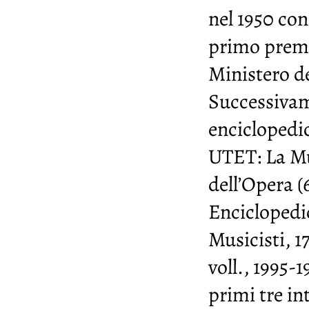
nel 1950 con
primo premi
Ministero de
Successivam
enciclopedi
UTET: La Mus
dell’Opera (
Enciclopedic
Musicisti, 1
voll., 1995-1
primi tre in