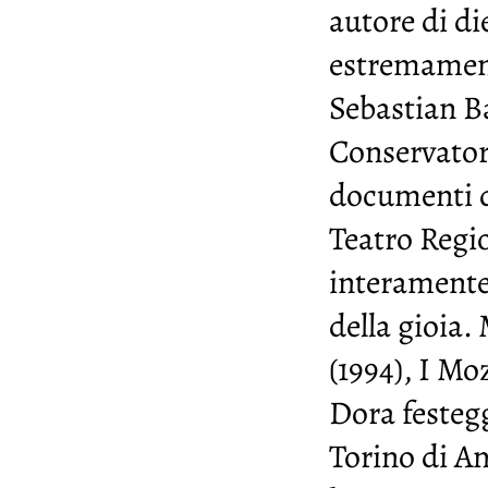
autore di di
estremament
Sebastian B
Conservatori
documenti da
Teatro Regio 
interamente 
della gioia.
(1994), I Moz
Dora festegg
Torino di An