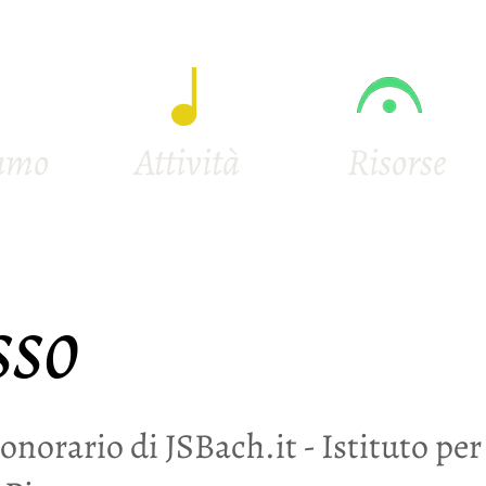
iamo
Attività
Risorse
sso
onorario di JSBach.it - Istituto per