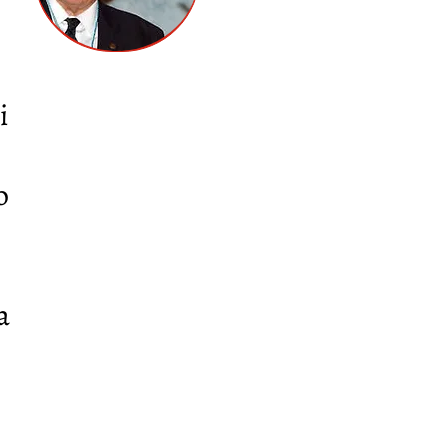
i
o
a