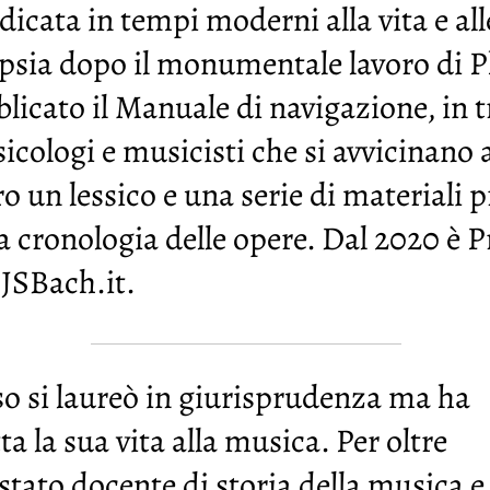
dicata in tempi moderni alla vita e all
psia dopo il monumentale lavoro di Ph
licato il Manuale di navigazione, in t
cologi e musicisti che si avvicinano a
o un lessico e una serie di materiali p
la cronologia delle opere. Dal 2020 è 
 JSBach.it.
so si laureò in giurisprudenza ma ha
ta la sua vita alla musica. Per oltre
 stato docente di storia della musica e