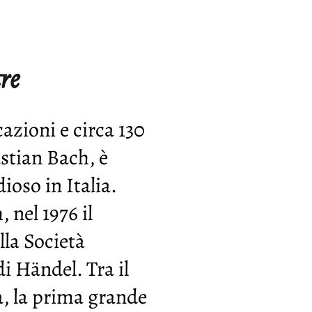
re
azioni e circa 130
stian Bach, è
oso in Italia.
, nel 1976 il
lla Società
di Händel. Tra il
a, la prima grande