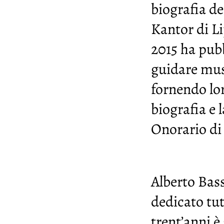
biografia de
Kantor di Li
2015 ha pubb
guidare musi
fornendo lor
biografia e 
Onorario di
Alberto Bas
dedicato tut
trent’anni è