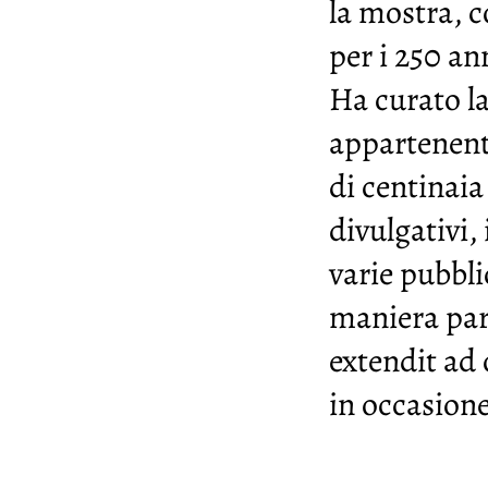
la mostra, c
per i 250 an
Ha curato la
appartenenti
di centinaia
divulgativi, 
varie pubbli
maniera par
extendit ad 
in occasion
© 2026 by JSBach.it | So