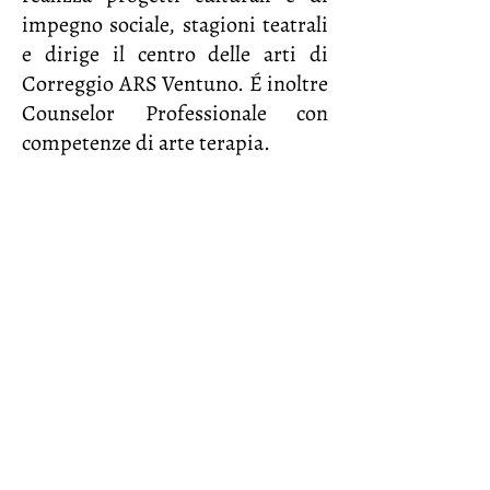
impegno sociale, stagioni teatrali
e dirige il centro delle arti di
Correggio ARS Ventuno. É inoltre
Counselor Professionale con
competenze di arte terapia.
© 2026 by JSBach.it | Società Bachiana
Italiana
Corso Monte Cucco, 125, 10141 Torino
​C.F.
97853720015
C
ontatti
JSBach.it -
info@jsbach.it
Didattica -
didattica@jsbach.it
Comunicazione -
comunicazione@jsbach.it
Performance -
performance@jsbach.it