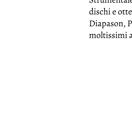
dischi e ot
Diapason, P
moltissimi a