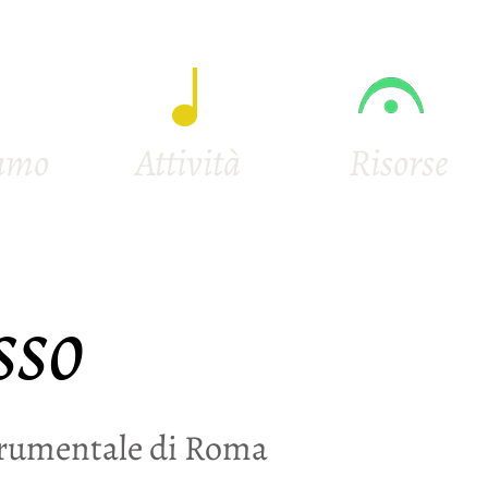
iamo
Attività
Risorse
sso
rumentale di Roma