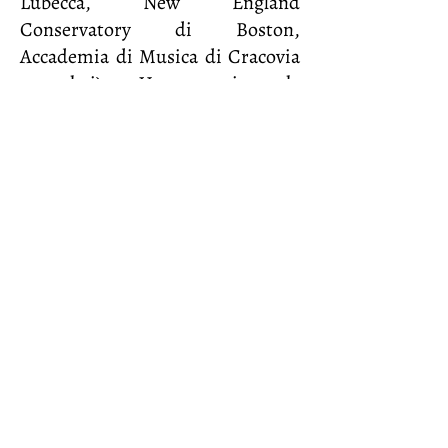
Lubecca, New England
Conservatory di Boston,
Accademia di Musica di Cracovia
e altri). Ha seguito la
progettazione di numerosi nuovi
organi, fra cui il grande
strumento della cattedrale di
Tokyo e quello, in costruzione,
della Cattedrale di Palma di
Mallorca. E' stato fra i fondatori
del Giardino Armonico. Nel 2006
ha fondato il suo ensemble La
Divina Armonia, con cui ha
tenuto concerti i molti Festival
europei e in Giappone.
© 2026 by JSBach.it | Società Bachiana